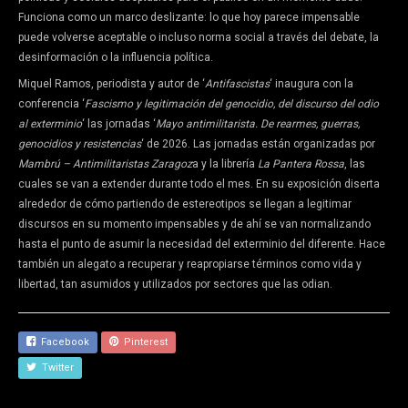
Funciona como un marco deslizante: lo que hoy parece impensable
puede volverse aceptable o incluso norma social a través del debate, la
desinformación o la influencia política.
Miquel Ramos, periodista y autor de ‘
Antifascistas
‘ inaugura con la
conferencia ‘
Fascismo y legitimación del genocidio, del discurso del odio
al exterminio
‘ las jornadas ‘
Mayo antimilitarista. De rearmes, guerras,
genocidios y resistencias
‘ de 2026. Las jornadas están organizadas por
Mambrú – Antimilitaristas Zaragoz
a y la librería
La Pantera Rossa
, las
cuales se van a extender durante todo el mes. En su exposición diserta
alrededor de cómo partiendo de estereotipos se llegan a legitimar
discursos en su momento impensables y de ahí se van normalizando
hasta el punto de asumir la necesidad del exterminio del diferente. Hace
también un alegato a recuperar y reapropiarse términos como vida y
libertad, tan asumidos y utilizados por sectores que las odian.
Facebook
Pinterest
Twitter