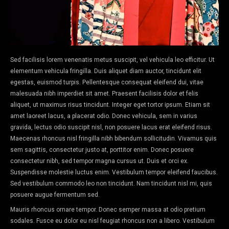
Sed facilisis lorem venenatis metus suscipit, vel vehicula leo efficitur. Ut
elementum vehicula fringilla. Duis aliquet diam auctor, tincidunt elit
egestas, euismod turpis. Pellentesque consequat eleifend dui, vitae
malesuada nibh imperdiet sit amet. Praesent facilisis dolor et felis
aliquet, ut maximus risus tincidunt. Integer eget tortor ipsum. Etiam sit
amet laoreet lacus, a placerat odio. Donec vehicula, sem in varius
gravida, lectus odio suscipit nisl, non posuere lacus erat eleifend risus.
Maecenas rhoncus nisl fringilla nibh bibendum sollicitudin. Vivamus quis
sem sagittis, consectetur justo at, porttitor enim. Donec posuere
consectetur nibh, sed tempor magna cursus ut. Duis et orci ex.
Suspendisse molestie luctus enim. Vestibulum tempor eleifend faucibus.
Sed vestibulum commodo leo non tincidunt. Nam tincidunt nisl mi, quis
posuere augue fermentum sed.
Mauris rhoncus ornare tempor. Donec semper massa at odio pretium
sodales. Fusce eu dolor eu nisl feugiat rhoncus non a libero. Vestibulum