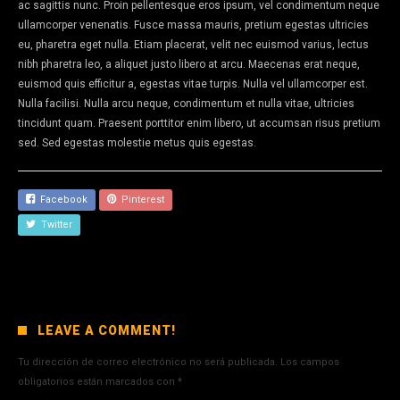
ac sagittis nunc. Proin pellentesque eros ipsum, vel condimentum neque
ullamcorper venenatis. Fusce massa mauris, pretium egestas ultricies
eu, pharetra eget nulla. Etiam placerat, velit nec euismod varius, lectus
nibh pharetra leo, a aliquet justo libero at arcu. Maecenas erat neque,
euismod quis efficitur a, egestas vitae turpis. Nulla vel ullamcorper est.
Nulla facilisi. Nulla arcu neque, condimentum et nulla vitae, ultricies
tincidunt quam. Praesent porttitor enim libero, ut accumsan risus pretium
sed. Sed egestas molestie metus quis egestas.
Facebook
Pinterest
Twitter
LEAVE A COMMENT!
Tu dirección de correo electrónico no será publicada.
Los campos
obligatorios están marcados con
*