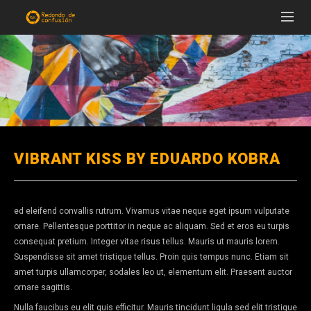
VIBRANT KISS BY EDUARDO KOBRA
ed eleifend convallis rutrum. Vivamus vitae neque eget ipsum vulputate
ornare. Pellentesque porttitor in neque ac aliquam. Sed et eros eu turpis
consequat pretium. Integer vitae risus tellus. Mauris ut mauris lorem.
Suspendisse sit amet tristique tellus. Proin quis tempus nunc. Etiam sit
amet turpis ullamcorper, sodales leo ut, elementum elit. Praesent auctor
ornare sagittis.
Nulla faucibus eu elit quis efficitur. Mauris tincidunt ligula sed elit tristique