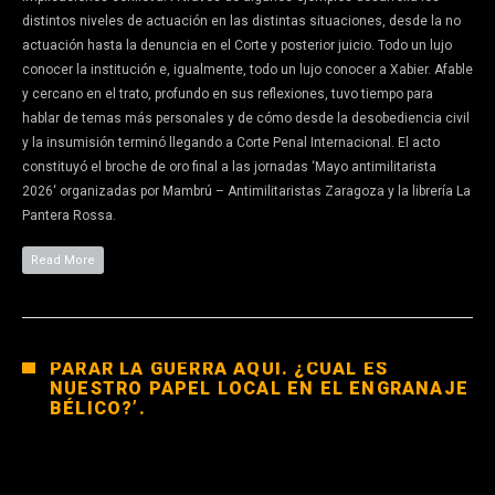
distintos niveles de actuación en las distintas situaciones, desde la no
actuación hasta la denuncia en el Corte y posterior juicio. Todo un lujo
conocer la institución e, igualmente, todo un lujo conocer a Xabier. Afable
y cercano en el trato, profundo en sus reflexiones, tuvo tiempo para
hablar de temas más personales y de cómo desde la desobediencia civil
y la insumisión terminó llegando a Corte Penal Internacional. El acto
constituyó el broche de oro final a las jornadas ‘Mayo antimilitarista
2026‘ organizadas por Mambrú – Antimilitaristas Zaragoza y la librería La
Pantera Rossa.
Read More
PARAR LA GUERRA AQUÍ. ¿CUÁL ES
NUESTRO PAPEL LOCAL EN EL ENGRANAJE
BÉLICO?’.