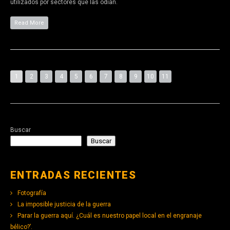
utilizados por sectores que las odian.
Read More
1
2
3
4
5
6
7
8
9
10
11
Buscar
Buscar
ENTRADAS RECIENTES
Fotografía
La imposible justicia de la guerra
Parar la guerra aquí. ¿Cuál es nuestro papel local en el engranaje
bélico?’.