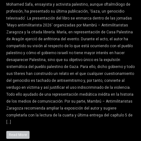
Mohamed Safa, ensayista y activista palestino, aunque oftalmólogo de
profesión, ha presentado su última publicación, ‘Gaza, un genocidio
televisado‘. La presentación del libro se enmarca dentro de las jornadas
‘Mayo antimilitarista 2026‘ organizadas por Mambrú – Antimilitaristas
Zaragoza y la citada librería. María, en representación de Casa Palestina
de Aragón ejerció de anfitriona del evento. Durante el acto, el autor ha
compartido su visión al respecto de lo que está ocurriendo con el pueblo
palestino y cómo el gobierno israelí no tiene mayor interés en hacer
desaparecer Palestina, sino que su objetivo único es la expulsión
sistemática del pueblo palestino de Gaza. Para ello, dicho gobierno y todo
sus títeres han construido un relato en el que cualquier cuestionamiento
del genocidio es tachado de antisemitismo y, por tanto, convierte al
verdugo en víctima y así justificar el uso indiscriminado de la violencia.
Todo ello ayudado de una representación mediática inédita en la historia
de los medios de comunicación. Por su parte, Mambrú – Antimilitaristas
Zaragoza recomienda ampliar la exposición del autor y sugiere
completarla con la lectura de la cuarta y última entrega del capítulo 5 de
[…]
Read More