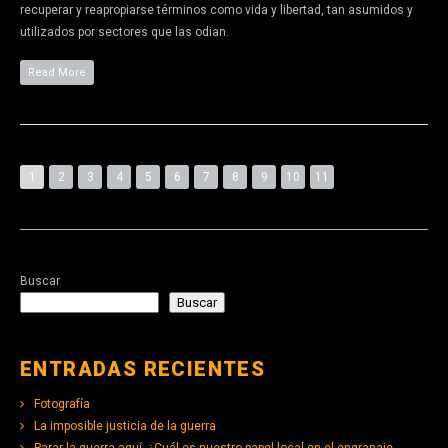
recuperar y reapropiarse términos como vida y libertad, tan asumidos y
utilizados por sectores que las odian.
Read More
1
2
3
4
5
6
7
8
9
10
11
Buscar
Buscar
ENTRADAS RECIENTES
Fotografía
La imposible justicia de la guerra
Parar la guerra aquí. ¿Cuál es nuestro papel local en el engranaje